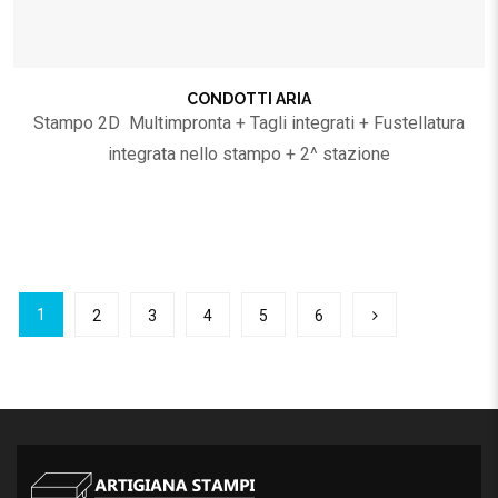
CONDOTTI ARIA
Stampo 2D Multimpronta + Tagli integrati + Fustellatura
integrata nello stampo + 2^ stazione
1
2
3
4
5
6